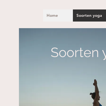
Home
Soorten yoga
Soorten 