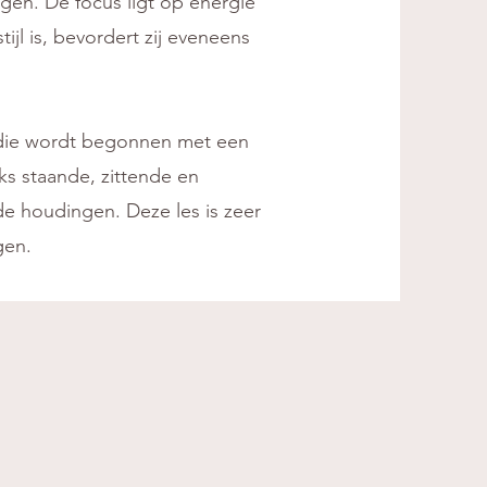
en. De focus ligt op energie
jl is, bevordert zij eveneens
 die wordt begonnen met een
s staande, zittende en
de houdingen. Deze les is zeer
gen.