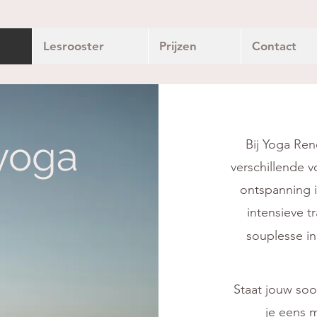
Lesrooster
Prijzen
Contact
yoga
Bij Yoga Ren
verschillende 
ontspanning i
intensieve t
souplesse i
Staat jouw soor
je eens 